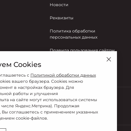
Новости
Реквизиты
Политика обработки
персональных данных
Правила пользования сайтом
ем Cookies
Согласие на обработку
персональных данных
оглашаетесь с
Политикой обработки данных
okies вашего браузера. Cookies можно
омент в настройках браузера. Для
льной работы и улучшения
пыта на сайте могут использоваться системы
Сервис
м числе Яндекс.Метрика). Продолжая
02-02
7 (8332) 35-03-60
, Вы соглашаетесь с применением указанных
ением cookie-файлов.