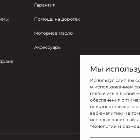
Гарантия
аммы
Помощь на дорогах
Моторное масло
Аксессуары
-драйв
Мы использу
Используя сайт, вы с
и использованием co
отключить в любой м
обеспечения оптима
пользовательского о
Продажи
веб-аналитики (в то
7 (8332) 35-
использование сайта
технологий и размещ