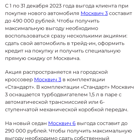
Москвич 6
С 1 по 31 декабря 2023 года выгода клиента при
Яркий динамичный седан
покупке нового автомобиля
Москвич 3
составит
от 2 237 000 ₽*
КОНТАКТЫ
до 490 000 рублей. Чтобы получить
Кредитные программы
Моторное масло
максимальную выгоду необходимо
воспользоваться сразу несколькими акциями:
СЕРВИСНЫЕ АКЦИИ
сдать свой автомобиль в трейд-ин, оформить
Спецпредложения
Москвич 3 с ручным
кредит на покупку и получить специальную
управлением (РУ)
Кроссовер, создающий равные
прямую скидку от Москвича.
АКСЕССУАРЫ
возможности
Калькулятор трейд-ин
Акция распространяется на городской
от 2 069 000 ₽*
кроссовер
Москвич 3
в комплектации
«Стандарт». В комплектации «Стандарт» Москвич
Страховые программы
Москвич 8
3 оснащается турбодвигателем 1,5 л в паре с
Практичный семиместный
автоматической трансмиссией или 6-
кроссовер
ступенчатой механической коробкой передач.
от 3 125 000 ₽*
На новый седан
Москвич 6
выгода составит до
290 000 рублей. Чтобы получить максимальную
выгоду необходимо сдать собственный