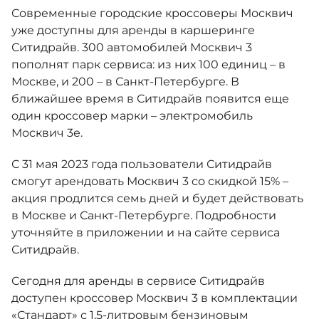
Москвич 6
Современные городские кроссоверы Москвич
Яркий динамичный седан
уже доступны для аренды в каршеринге
от 2 237 000 ₽*
КОНТАКТЫ
Ситидрайв. 300 автомобилей Москвич 3
Кредитные программы
Моторное масло
пополнят парк сервиса: из них 100 единиц – в
Москве, и 200 – в Санкт-Петербурге. В
СЕРВИСНЫЕ АКЦИИ
ближайшее время в Ситидрайв появится еще
Спецпредложения
Москвич 3 с ручным
один кроссовер марки – электромобиль
управлением (РУ)
Кроссовер, создающий равные
Москвич 3е.
АКСЕССУАРЫ
возможности
Калькулятор трейд-ин
С 31 мая 2023 года пользователи Ситидрайв
от 2 069 000 ₽*
смогут арендовать Москвич 3 со скидкой 15% –
акция продлится семь дней и будет действовать
Страховые программы
Москвич 8
в Москве и Санкт-Петербурге. Подробности
Практичный семиместный
уточняйте в приложении и на сайте сервиса
кроссовер
Ситидрайв.
от 3 125 000 ₽*
Сегодня для аренды в сервисе Ситидрайв
доступен кроссовер Москвич 3 в комплектации
«Стандарт» с 1,5-литровым бензиновым