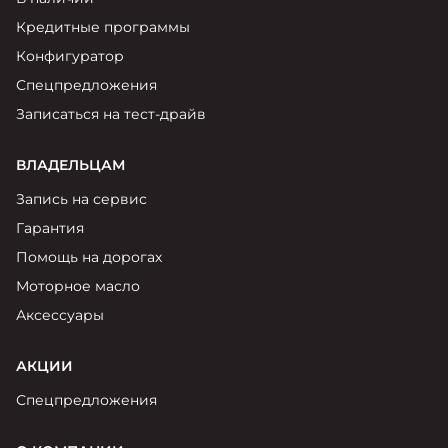
Москвич 6
Яркий динамичный седан
Кредитные программы
от 2 237 000 ₽*
КОНТАКТЫ
Конфигуратор
Кредитные программы
Моторное масло
Спецпредложения
Записаться на тест-драйв
СЕРВИСНЫЕ АКЦИИ
Спецпредложения
Москвич 3 с ручным
ВЛАДЕЛЬЦАМ
управлением (РУ)
Кроссовер, создающий равные
АКСЕССУАРЫ
Запись на сервис
возможности
Калькулятор трейд-ин
Гарантия
от 2 069 000 ₽*
Помощь на дорогах
Страховые программы
Моторное масло
Москвич 8
Практичный семиместный
Аксессуары
кроссовер
от 3 125 000 ₽*
АКЦИИ
Спецпредложения