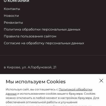
О КОМПАНИИ
Контакты
Новости
Реквизиты
Политика обработки персональных данных
Правила пользования сайтом
Согласие на обработку персональных данных
в Кирове, ул. А.Горбуновой, 21
Продажи
Сервис
Мы используем Cookies
7 (8332) 35-02-02
7 (8332) 35-03-60
Используя сайт, вы соглашаетесь с
Политикой обработки
данных
и использованием cookies вашего браузера. Cookies
можно отключить в любой момент в настройках браузера. Для
обеспечения оптимальной работы и улучшения